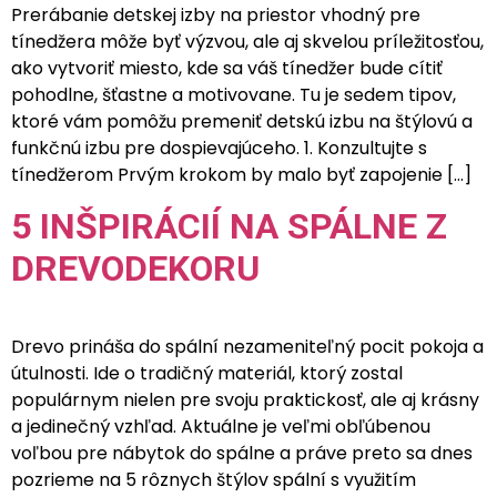
Prerábanie detskej izby na priestor vhodný pre
tínedžera môže byť výzvou, ale aj skvelou príležitosťou,
ako vytvoriť miesto, kde sa váš tínedžer bude cítiť
pohodlne, šťastne a motivovane. Tu je sedem tipov,
ktoré vám pomôžu premeniť detskú izbu na štýlovú a
funkčnú izbu pre dospievajúceho. 1. Konzultujte s
tínedžerom Prvým krokom by malo byť zapojenie […]
5 INŠPIRÁCIÍ NA SPÁLNE Z
DREVODEKORU
Drevo prináša do spální nezameniteľný pocit pokoja a
útulnosti. Ide o tradičný materiál, ktorý zostal
populárnym nielen pre svoju praktickosť, ale aj krásny
a jedinečný vzhľad. Aktuálne je veľmi obľúbenou
voľbou pre nábytok do spálne a práve preto sa dnes
pozrieme na 5 rôznych štýlov spální s využitím