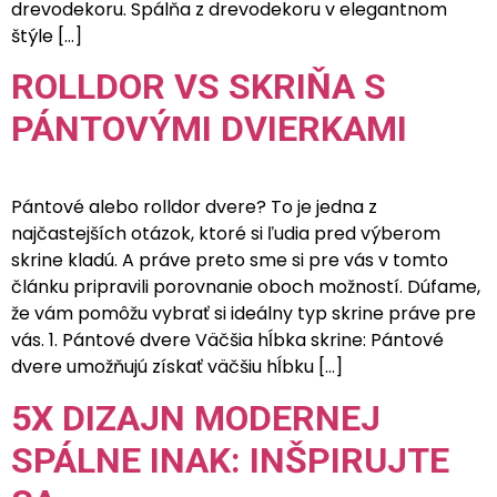
drevodekoru. Spálňa z drevodekoru v elegantnom
štýle […]
ROLLDOR VS SKRIŇA S
PÁNTOVÝMI DVIERKAMI
Pántové alebo rolldor dvere? To je jedna z
najčastejších otázok, ktoré si ľudia pred výberom
skrine kladú. A práve preto sme si pre vás v tomto
článku pripravili porovnanie oboch možností. Dúfame,
že vám pomôžu vybrať si ideálny typ skrine práve pre
vás. 1. Pántové dvere Väčšia hĺbka skrine: Pántové
dvere umožňujú získať väčšiu hĺbku […]
5X DIZAJN MODERNEJ
SPÁLNE INAK: INŠPIRUJTE