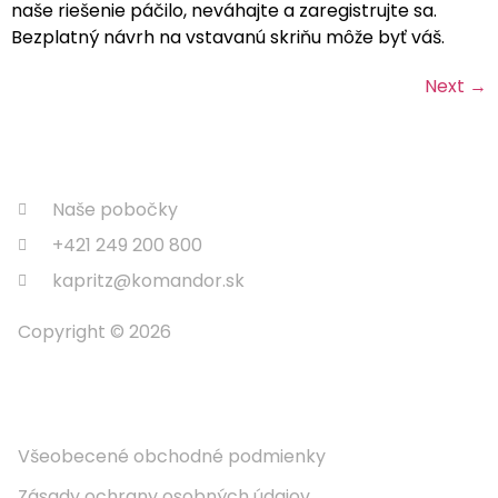
naše riešenie páčilo, neváhajte a zaregistrujte sa.
Bezplatný návrh na vstavanú skriňu môže byť váš.
Next
→
Naše pobočky
+421 249 200 800
kapritz@komandor.sk
Copyright © 2026
Informácie
Všeobecené obchodné podmienky
Zásady ochrany osobných údajov