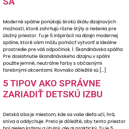
SA
Moderné spálne ponúkajú širokú škálu dizajnových
možností, ktoré zahrňujú rôzne štýly a riešenia pre
úložný priestor. Tu je 5 inšpirácií na dizajn modernej
spálne, ktoré vám môžu pomôcť vytvoriť si ideálne
prostredie pre váš odpočinok. 1. Škandinávska spálňa
Pre dosiahnutie škandinávskeho dizajnu v spálni
použite jemné, neutrálne farby s občasnými
farebnými akcentami. Rovnako dôležité sú […]
5 TIPOV AKO SPRÁVNE
ZARIADIŤ DETSKÚ IZBU
Detská izba je miestom, kde sa vaše dieťa učí, hrá,
sníva a oddychuje. Preto je dôležité, aby tento priestor
bol nielen krásny a útulný, ale aj praktický. Tu je 5