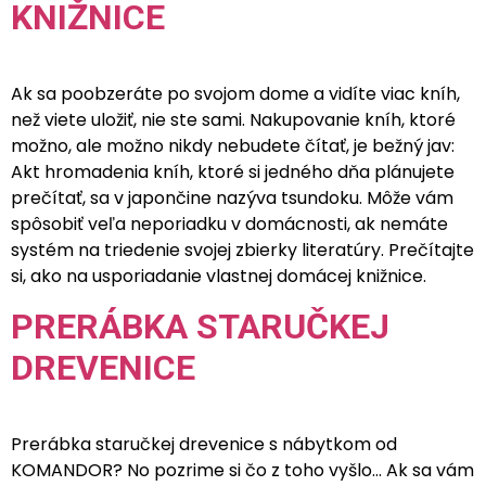
KNIŽNICE
Ak sa poobzeráte po svojom dome a vidíte viac kníh,
než viete uložiť, nie ste sami. Nakupovanie kníh, ktoré
možno, ale možno nikdy nebudete čítať, je bežný jav:
Akt hromadenia kníh, ktoré si jedného dňa plánujete
prečítať, sa v japončine nazýva tsundoku. Môže vám
spôsobiť veľa neporiadku v domácnosti, ak nemáte
systém na triedenie svojej zbierky literatúry. Prečítajte
si, ako na usporiadanie vlastnej domácej knižnice.
PRERÁBKA STARUČKEJ
DREVENICE
Prerábka staručkej drevenice s nábytkom od
KOMANDOR? No pozrime si čo z toho vyšlo… Ak sa vám