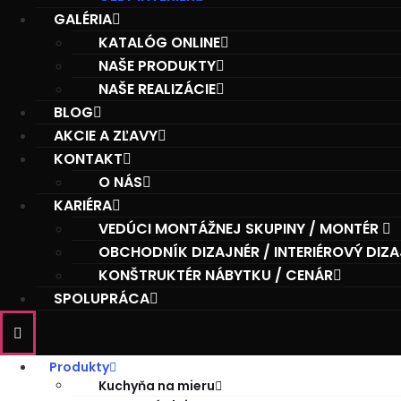
GALÉRIA
KATALÓG ONLINE
NAŠE PRODUKTY
NAŠE REALIZÁCIE
BLOG
AKCIE A ZĽAVY
KONTAKT
O NÁS
KARIÉRA
VEDÚCI MONTÁŽNEJ SKUPINY / MONTÉR
OBCHODNÍK DIZAJNÉR / INTERIÉROVÝ DIZ
KONŠTRUKTÉR NÁBYTKU / CENÁR
SPOLUPRÁCA
Produkty
Kuchyňa na mieru