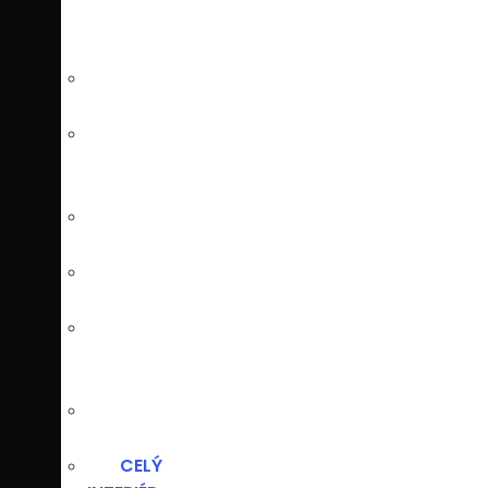
SKRINE
SPÁLŇA
DETSKÁ
IZBA
KNIŽNICA
POSTELE
ÚLOŽNÉ
PRIESTORY
MATERIÁLY
CELÝ