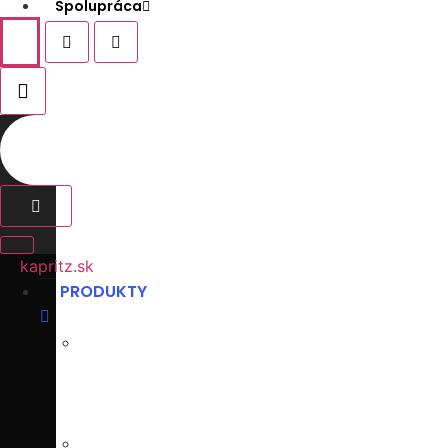
Spolupráca
kapritz.sk
PRODUKTY
KUCHYŇA
NA
MIERU
VSTAVANÉ