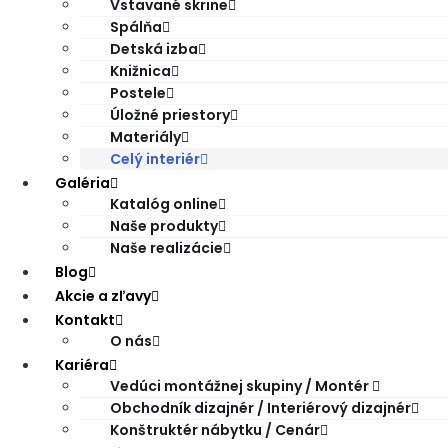
Vstavané skrine
Spálňa
Detská izba
Knižnica
Postele
Úložné priestory
Materiály
Celý interiér
Galéria
Katalóg online
Naše produkty
Naše realizácie
Blog
Akcie a zľavy
Kontakt
O nás
Kariéra
Vedúci montážnej skupiny / Montér
Obchodník dizajnér / Interiérový dizajnér
Konštruktér nábytku / Cenár