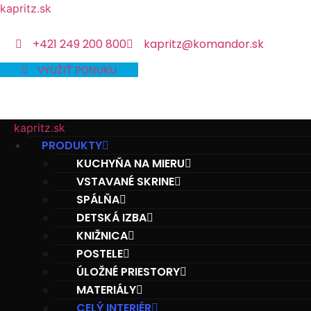
kapritz.sk
+421 249 200 800
kapritz@komandor.sk
VYUŽIŤ PONUKU
kapritz.sk
PRODUKTY
KUCHYŇA NA MIERU
VSTAVANÉ SKRINE
SPÁLŇA
DETSKÁ IZBA
KNIŽNICA
POSTELE
ÚLOŽNÉ PRIESTORY
MATERIÁLY
CELÝ INTERIÉR