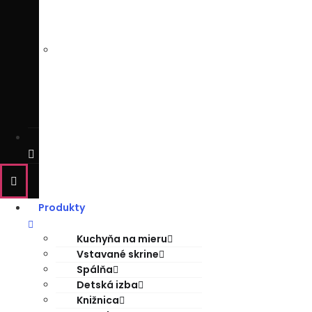
DIZAJNÉR
KONŠTRUKTÉR
NÁBYTKU
/
CENÁR
SPOLUPRÁCA
Produkty
Kuchyňa na mieru
Vstavané skrine
Spálňa
Detská izba
Knižnica