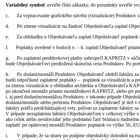
Variabilný symbol
: uveďte číslo zákazky, do poznámky uveďte svo
c. Za vypracovanie grafického návrhu (vizualizácie) Produktov za
d. Pri zmene vizualizácie na žiadosť Objednávateľa zaplatí Obje
e. Za obhliadku u Objednávateľa zaplatí Objednávateľ poplatok n
f. Poplatky uvedené v bodoch e. – h. zaplatí Objednávateľ pria
g. Po zaplatení preddavkovej platby zabezpečí KAPRITZ v súčinn
bude Objednávateľovi predložená skutočná cena Produktov. Po pot
h. Po dodaní/montáži Produktov Objednávateľ obdrží faktúru za d
budú odpočítané zaplatené poplatky – poplatok za vizualizáciu a p
za zmenu vizualizácie a obhliadku architekta u Objednávateľa KAP
po ukončení montáže priamo montážnikovi KAPRITZ, alebo pri pre
i. aj pred dodaním/montážou Produktov, v takomto prípade Objednáv
dodania/montáže alebo prebratia Produktov. Objednávateľ je tiež 
faktúry podľa predchádzajúcej vety, pričom za zaplatenie faktúry s
V prípade nezaplatenia faktúry Objednávateľom v celkovej výške 
ako celok alebo neodovzdať jeho podstatnú časť brániacu riadnemu
zaplatiť pri opätovnej montáži Produktov poplatok vo výške 50,-EU
i. V prípade, že sa strany po podpise objednávky dohodnú na rozš