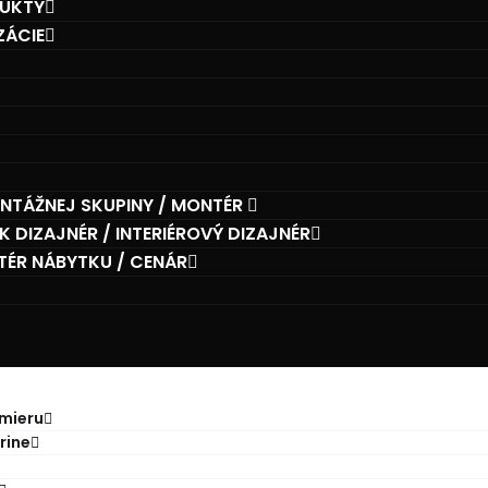
DUKTY
ZÁCIE
NTÁŽNEJ SKUPINY / MONTÉR
 DIZAJNÉR / INTERIÉROVÝ DIZAJNÉR
ÉR NÁBYTKU / CENÁR
mieru
rine