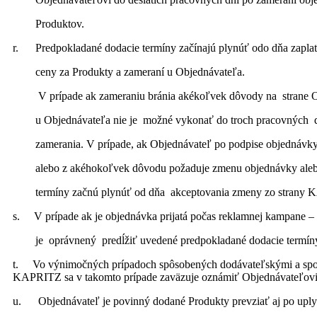
Produktov.
r. Predpokladané dodacie termíny začínajú plynúť odo dňa zapl
ceny za Produkty a zameraní u Objednávateľa.
V prípade ak zameraniu bránia akékoľvek dôvody na str
u Objednávateľa nie je možné vykonať do troch pracovných dn
zamerania. V prípade, ak Objednávateľ po podpise objednávk
alebo z akéhokoľvek dôvodu požaduje zmenu objednávky alebo 
termíny začnú plynúť od dňa akceptovania zmeny zo strany 
s. V prípade ak je objednávka prijatá počas reklamnej kampane
je oprávnený predĺžiť uvedené predpokladané dodacie termíny 
t. Vo výnimočných prípadoch spôsobených dodávateľskými a spol
KAPRITZ sa v takomto prípade zaväzuje oznámiť Objednávateľovi
u. Objednávateľ je povinný dodané Produkty prevziať aj po uply