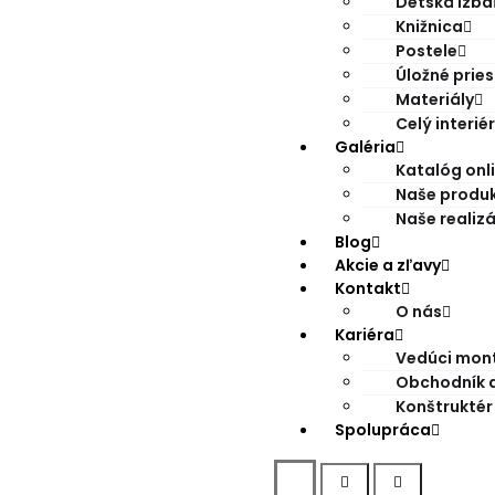
Detská izba
Knižnica
Postele
Úložné pries
Materiály
Celý interiér
Galéria
Katalóg onl
Naše produ
Naše realiz
Blog
Akcie a zľavy
Kontakt
O nás
Kariéra
Vedúci mont
Obchodník di
Konštruktér
Spolupráca