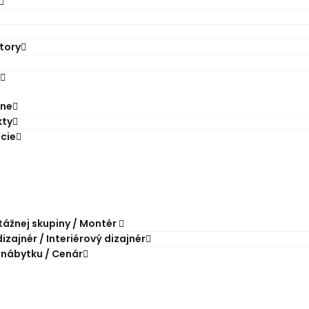
tory
ine
kty
ácie
ážnej skupiny / Montér
zajnér / Interiérový dizajnér
 nábytku / Cenár