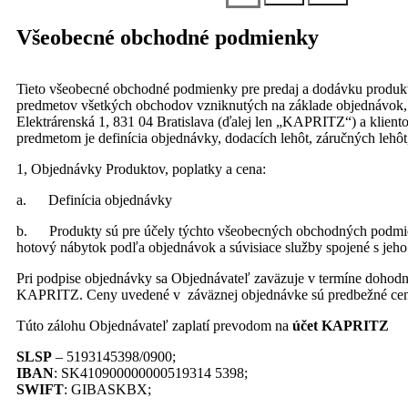
Všeobecné obchodné podmienky
Tieto všeobecné obchodné podmienky pre predaj a dodávku produkto
predmetov všetkých obchodov vzniknutých na základe objednávok, u
Elektrárenská 1, 831 04 Bratislava (ďalej len „KAPRITZ“) a klie
predmetom je definícia objednávky, dodacích lehôt, záručných lehô
1, Objednávky Produktov, poplatky a cena:
a. Definícia objednávky
b. Produkty sú pre účely týchto všeobecných obchodných podmieno
hotový nábytok podľa objednávok a súvisiace služby spojené s jeh
Pri podpise objednávky sa Objednávateľ zaväzuje v termíne dohodn
KAPRITZ. Ceny uvedené v záväznej objednávke sú predbežné ceny
Túto zálohu Objednávateľ zaplatí prevodom na
účet KAPRITZ
SLSP
– 5193145398/0900;
IBAN
: SK410900000000519314 5398;
SWIFT
: GIBASKBX;