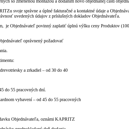
ojených so zmenenou montážou a dodaním novo objednanej časti objedná
TZu svoje správne a úplné fakturačné a kontaktné údaje a Objednáv
právnosť uvedených údajov z príslušných dokladov Objednávateľa.
 je Objednávateľ povinný zaplatiť úplnú výšku ceny Produktov (10
bjednávateľ oprávnený požadovať
ania.
timentu:
drevotriesky a zrkadiel – od 30 do 40
45 do 55 pracovných dní.
dardnom vybavení – od 45 do 55 pracovných
ožiadavku Objednávateľa, oznámi KAPRITZ
jednávky predpokladaný deň dodania