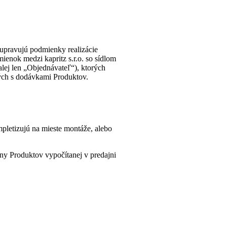
upravujú podmienky realizácie
enok medzi kapritz s.r.o. so sídlom
ej len „Objednávateľ“), ktorých
ných s dodávkami Produktov.
letizujú na mieste montáže, alebo
ny Produktov vypočítanej v predajni