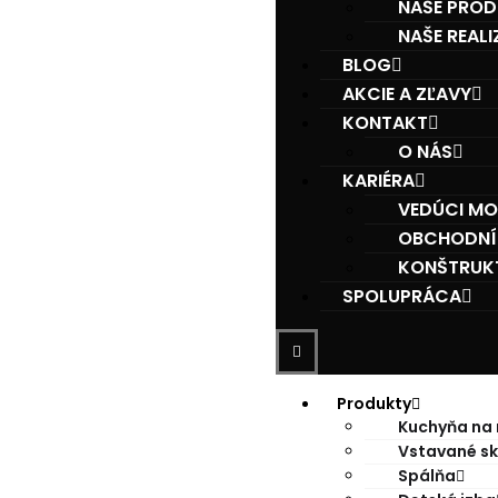
NAŠE PRO
NAŠE REALI
BLOG
AKCIE A ZĽAVY
KONTAKT
O NÁS
KARIÉRA
VEDÚCI MO
OBCHODNÍK
KONŠTRUKT
SPOLUPRÁCA
Produkty
Kuchyňa na 
Vstavané sk
Spálňa