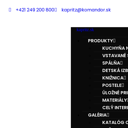
+421 249 200 800
kapritz@komandor.sk
kapritz.sk
PRODUKTY
KUCHYŇA N
VSTAVANÉ 
SPÁLŇA
DETSKÁ IZ
KNIŽNICA
POSTELE
ÚLOŽNÉ PR
MATERIÁLY
CELÝ INTER
GALÉRIA
KATALÓG O