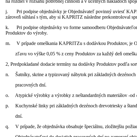
na rozdiel v rozsahu potrebnej činnosti a v účelných nákladoch sp
j. Pri podpise objednávky je Objednávateľ povinný uviesť KAPRI
zároveň súhlasí s tým, aby si KAPRITZ následne prekontroloval s
k. Pri podpise objednávky vo forme samoodberu Objednávateľom,
Produktov do výroby.
m. V prípade omeškania KAPRITZu s dodávkou Produktov, je O
zľavu vo výške 0,05 % z ceny Produktov za každý deň omešk
2, Predpokladané dodacie termíny na dodávky Produktov podľa sor
n. Šatníky, skrine a typizovaný nábytok pri základných dezénoch 
pracovných dní.
o. Atypické výrobky a výrobky z neštandardných materiálov -od 
p. Kuchynské linky pri základných dezénoch drevotriesky a štan
dní.
q. V prípade, že objednávka obsahuje špeciálnu, zložitejšiu p
Objednávateľovi do desiatich pracovných dní po zameraní ob