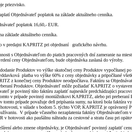
je priezvisko.
platí Objednávateľ poplatok na základe aktuálneho cenníka.
dnávateľ poplatok 16,60,- EUR.
a základe aktuálneho cenníka.
mo v predajni KAPRITZ pri objednaní grafického návrhu.
osti s Objednávateľom do piatich pracovných dní zameranie na miest
vrdení ceny Objednávateľom, bude objednávka zaslaná do výroby.
odanie Produktov vo výške skutočnej ceny Produktov vypočítanej po 
reddavková platba vo výške 60% z ceny objednávky a pripočítané všetk
RITZ z konečnej ceny Produktov neodpočítava. Faktúru sa Objednávate
beraní Produktov. Objednávateľ môže požiadať KAPRITZ o vystavenie
ateľ je povinný túto faktúru zaplatiť najneskôr predchádzajúci praco
v tomto v prípade povinný montážnikovi KAPRITZ, alebo pri preberaní 
a v tomto prípade považuje deň pripísania sumy, na ktorú bola faktúra
v hotovosti, v súlade s bodom 5. týchto VOP, KAPRITZ je oprávnený 
 užívaniu. V prípade včasného nezaplatenia faktúry Objednávateľom v 
R v hotovosti ako paušálnu náhradu za cestovné a stratu času pri opät
írení alebo zmene objednávky, je Objednávateľ povinný zaplatiť cenu