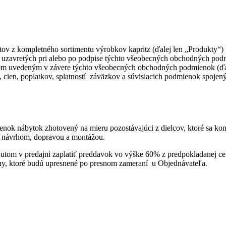
v z kompletného sortimentu výrobkov kapritz (ďalej len „Produkty“) 
zavretých pri alebo po podpise týchto všeobecných obchodných podmi
ntom uvedeným v závere týchto všeobecných obchodných podmienok (ďal
t, cien, poplatkov, splatností záväzkov a súvisiacich podmienok spoje
k nábytok zhotovený na mieru pozostávajúci z dielcov, ktoré sa komp
o návrhom, dopravou a montážou.
utom v predajni zaplatiť preddavok vo výške 60% z predpokladanej ce
, ktoré budú upresnené po presnom zameraní u Objednávateľa.