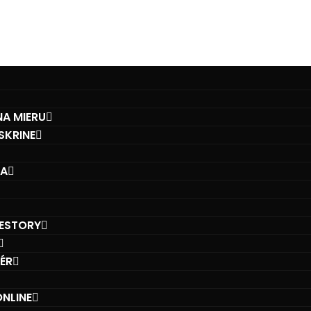
A MIERU
SKRINE
BA
IESTORY
IÉR
NLINE