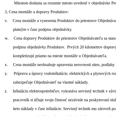
Miestom dodania sa rozumie miesto uvedené v objednávke Pro
3, Cena montáže a dopravy Produktov:
v. Cena montáže a vynesenia Produktov do priestorov Objednávat
platným v čase podpisu objednávky.
w. Cena dopravy Produktov do priestorov Objednávateľa sa stano
podpisu objednávky Produktov. Prvých 20 kilometrov dopravy sa
kompletizujú priamo na mieste montáže u Objednávateľa.
x. Cena montáže neobsahuje upravenia nerovnosti stien, podlahy a
y. Prípravu a úpravy vodoinštalácie, elektrických a plynových r
zabezpečuje Objednávateľ na vlastné náklady.
z. Inštaláciu elektrospotrebičov, vykonáva servisný technik v závis
pracovník si účtuje svoju činnosť nezávisle na poskytovaní slu
tieto náklady v čase inštalácie. Servisný technik mu zároveň pot