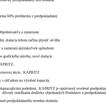
atenia 60% preddavku z predpokladanej
ane Objednávateľa a zameranie
í, dodacia lehota začína plynúť od dňa
y a zameraní akýmkoľvek spôsobom
grafického návrhu, nové dodacie
KAPRITZ.
 – cenovej akcie, KAPRITZ
s ohľadom na výrobné kapacity.
upracujúcimi podnikmi, KAPRITZ je oprávnený uvedené predpokladan
 dôvody omeškania dodávky objednaných Produktov a predpokladaný 
nutí predpokladaného termínu dodania.