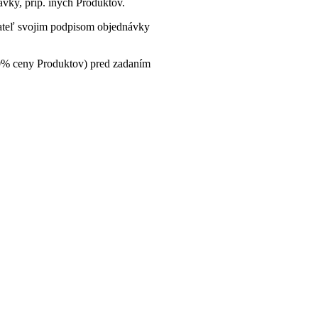
vky, príp. iných Produktov.
ateľ svojim podpisom objednávky
0% ceny Produktov) pred zadaním