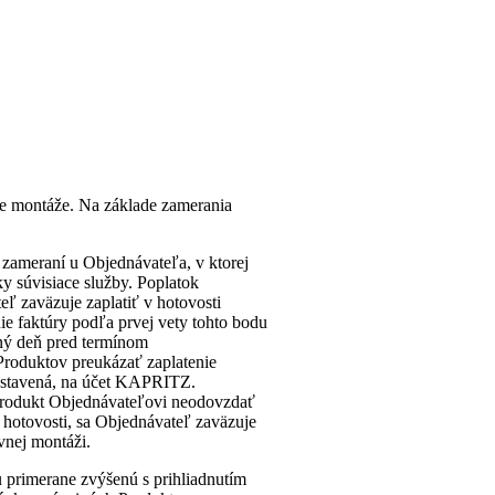
e montáže. Na základe zamerania
zameraní u Objednávateľa, v ktorej
y súvisiace služby. Poplatok
ľ zaväzuje zaplatiť v hotovosti
 faktúry podľa prvej vety tohto bodu
vný deň pred termínom
Produktov preukázať zaplatenie
 vystavená, na účet KAPRITZ.
Produkt Objednávateľovi neodovzdať
hotovosti, sa Objednávateľ zaväzuje
ovnej montáži.
 primerane zvýšenú s prihliadnutím