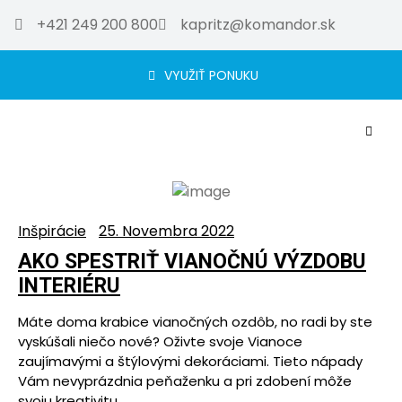
+421 249 200 800
kapritz@komandor.sk
VYUŽIŤ PONUKU
Inšpirácie
25. Novembra 2022
AKO SPESTRIŤ VIANOČNÚ VÝZDOBU
INTERIÉRU
Máte doma krabice vianočných ozdôb, no radi by ste
vyskúšali niečo nové? Oživte svoje Vianoce
zaujímavými a štýlovými dekoráciami. Tieto nápady
Vám nevyprázdnia peňaženku a pri zdobení môže
svoju kreativitu…