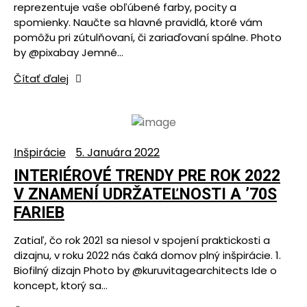
reprezentuje vaše obľúbené farby, pocity a
spomienky. Naučte sa hlavné pravidlá, ktoré vám
pomôžu pri zútulňovaní, či zariaďovaní spálne. Photo
by @pixabay Jemné…
Čítať ďalej
Inšpirácie
5. Januára 2022
INTERIÉROVÉ TRENDY PRE ROK 2022
V ZNAMENÍ UDRŽATEĽNOSTI A ’70S
FARIEB
Zatiaľ, čo rok 2021 sa niesol v spojení praktickosti a
dizajnu, v roku 2022 nás čaká domov plný inšpirácie. 1.
Biofilný dizajn Photo by @kuruvitagearchitects Ide o
koncept, ktorý sa…