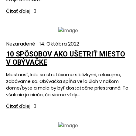
Čítať ďalej
Nezaradené
14. Októbra 2022
10 SPÔSOBOV AKO UŠETRIŤ MIESTO
V OBÝVAČKE
Miestnosť, kde sa stretávame s blízkymi, relaxujme,
zabávame sa. Obývačka spĺňa veľa úloh v našom
dome/byte a mala by byť dostatočne priestranná. To
však nie je niečo, čo vieme vždy…
Čítať ďalej