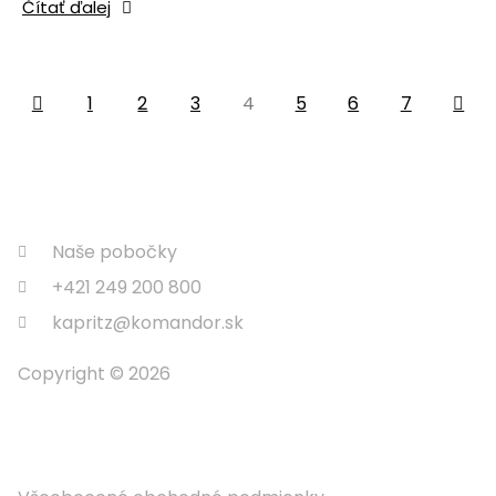
Čítať ďalej
1
2
3
4
5
6
7
Naše pobočky
+421 249 200 800
kapritz@komandor.sk
Copyright © 2026
Informácie