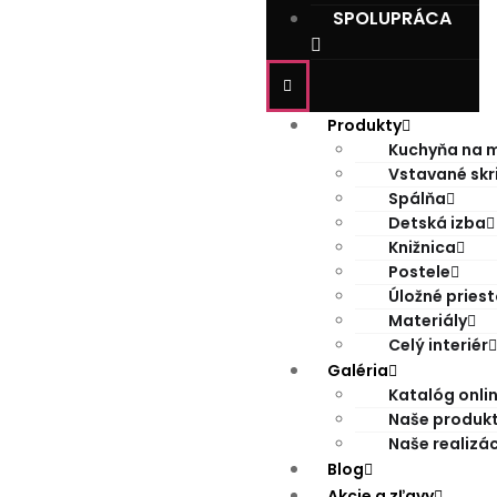
SPOLUPRÁCA
Produkty
Kuchyňa na m
Vstavané skr
Spálňa
Detská izba
Knižnica
Postele
Úložné priest
Materiály
Celý interiér
Galéria
Katalóg onli
Naše produk
Naše realizác
Blog
Akcie a zľavy