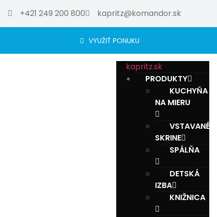
+421 249 200 800
kapritz@komandor.sk
VYUŽIŤ PONUKU
kapritz.sk
PRODUKTY
KUCHYŇA
NA MIERU
VSTAVANÉ
SKRINE
SPÁLŇA
DETSKÁ
IZBA
KNIŽNICA