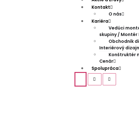
Kontakt
O nás
Kariéra
Vedúci mont
skupiny / Montér
Obchodník di
Interiérový dizaj
Konštruktér 
Cenár
Spolupráca