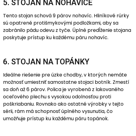
5. STOJAN NA NOHAVICE
Tento stojan schová 9 párov nohavíc. Hliníkové rúrky
sú opatrené protišmykovými podložkami, aby sa
zabránilo pádu odevu z tyče. Úplné predĺženie stojana
poskytuje prístup ku každému páru nohavíc.
6. STOJAN NA TOPÁNKY
Ideálne riešenie pre úzke chodby, v ktorých nemáte
možnosť umiestniť samostatne stojaci botník. Zmestí
sa doň až 6 párov. Polica je vyrobená z lakovaného
oceľového plechu s vysokou odolnosťou proti
poškriabaniu. Rovnako ako ostatné výrobky v tejto
sérii, rám má schopnosť úplného vysunutia, čo
umožňuje prístup ku každému páru topánok.