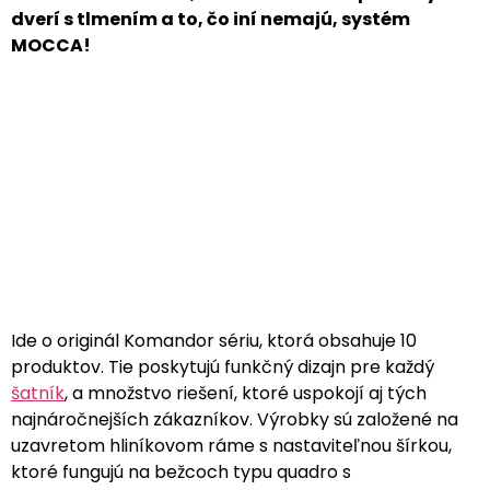
dverí s tlmením a to, čo iní nemajú, systém
MOCCA!
SYSTÉM
PRÍSLUŠENSTV
MOCCA
Ide o originál Komandor sériu, ktorá obsahuje 10
produktov. Tie poskytujú funkčný dizajn pre každý
šatník
, a množstvo riešení, ktoré uspokojí aj tých
najnáročnejších zákazníkov. Výrobky sú založené na
uzavretom hliníkovom ráme s nastaviteľnou šírkou,
ktoré fungujú na bežcoch typu quadro s