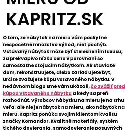
KAPRITZ.SK
O tom, že nábytok na mieru vám poskytne
nespočetné množstvo výhod, niet pochýb.
Vstavaný nábytok môže byť stelesnením luxusu,
za prekvapivo nízku cenu v porovnaní so
samostatne stojacim nábytkom. Ak staviate
dom, rekonštruujete, alebo zariaďujete byt,
určite zvažujete kúpu vstavaného nábytku. V
nedávnom blogu sme vám ukázali,
čo zvážiť pred
kúpou vstavaného nábytku
a kedy sa preň
rozhodnúť. Výrobcov nábytku na mieru je na trhu
veľa, ale nie je nábytok na mieru, ako nábytok na
mieru. Kapritz ponúka svojim klientom kvalitu
značky Komandor. Kvalitné materiály, systém
tichého dovierania, samodovieranie posuvných