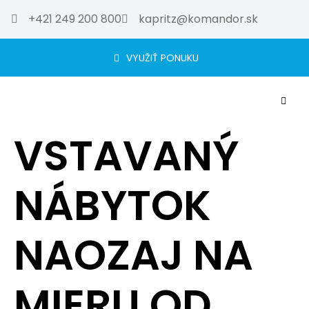
+421 249 200 800
kapritz@komandor.sk
VYUŽIŤ PONUKU
VSTAVANÝ
NÁBYTOK
NAOZAJ NA
MIERU OD