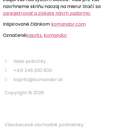
navrhneme skriňu naozaj na mieru! Stačí sa
zaregistrovať a získate návrh zadarmo.
Inšpirované článkom
komandor.com
Označené
kapritz
,
komandor
Naše pobočky
+421 249 200 800
kapritz@komandor.sk
Copyright © 2026
Informácie
Všeobecené obchodné podmienky