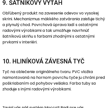
9. ŠATNÍKOVÝ VÝŤAH
Obľúbený produkt na zavesenie odevov vo vysokej
skrini. Mechanizmus mäkkého zatvárania zaisťuje tichý
a plynulý chod. Povrchová úprava ladí s ostatnými
radovými výrobkami a tak umožňuje navrhnúť
šatníkovú skriňu s farbami zhodnými s ostatnými
prvkami v interiéri.
10. HLINÍKOVÁ ZÁVESNÁ TYČ
Tyč na oblečenie originálneho tvaru. PVC vložka
namontovaná na hornom povrchu tyče ju chráni pred
poškriabaním od pohybov vešiaka. Farba tuby sa
zhoduje s inými radovými výrobkami.
Zaujal vás náš systém Mocca? Radi pre vás