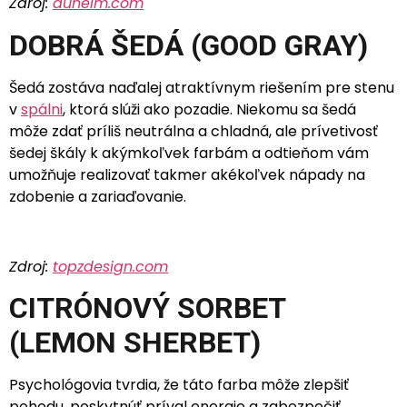
Zdroj:
dunelm.com
DOBRÁ ŠEDÁ (GOOD GRAY)
Šedá zostáva naďalej atraktívnym riešením pre stenu
v
spálni
, ktorá slúži ako pozadie. Niekomu sa šedá
môže zdať príliš neutrálna a chladná, ale prívetivosť
šedej škály k akýmkoľvek farbám a odtieňom vám
umožňuje realizovať takmer akékoľvek nápady na
zdobenie a zariaďovanie.
Zdroj:
topzdesign.com
CITRÓNOVÝ SORBET
(LEMON SHERBET)
Psychológovia tvrdia, že táto farba môže zlepšiť
pohodu, poskytnúť príval energie a zabezpečiť