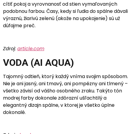
cítiť pokoj a vyrovnanosť od stien vymaľovaných
podobnou farbou. Časy, kedy si ľudia do spálne dávali
výraznú, žiarivú zelenú (akože na upokojenie) sú už
dúfajme preč.
Zdroj:
article.com
VODA (AI AQUA)
Tajomný odtieň, ktorý každý vníma svojim spôsobom.
Nie je ani jasný, ani tmavý, ani pompézny ani tlmený –
všetko závisí od vášho osobného zraku. Takýto tón
modrej farby dokonale zdôrazní ušľachtilý a
elegantný dizajn spálne, v ktorej je všetko úplne
dokonalé.