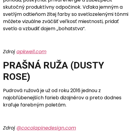
skutočný produktívny odpočinok. Vďaka jemným a
svetlým odtieňom žltej farby so svetlozelenými tónmi
môžete vizuálne zväčšiť veľkosť miestnosti, pridať
svetlo a vzbudiť dojem „bohatstva“.
Zdroj
apkwell.com
PRAŠNÁ RUŽA (DUSTY
ROSE)
Pudrová ružová je už od roku 2016 jednou z
najobľúbenejších farieb dizajnérov a preto dodnes
kraľuje farebným paletám.
Zdroj
@cocolapinedesign.com