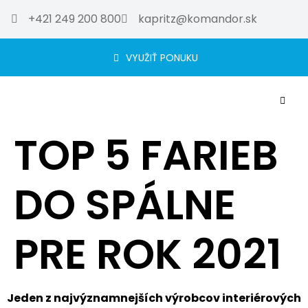
+421 249 200 800
kapritz@komandor.sk
VYUŽIŤ PONUKU
TOP 5 FARIEB
DO SPÁLNE
PRE ROK 2021
Jeden z najvýznamnejších výrobcov interiérových