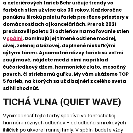
a exteriérových farieb Behr určuje trendy vo
farbách stien už viac ako 30 rokov. Každoročne
ponúknu širokú paletu farieb pre rôzne priestory v
domácnostiach aj kanceláriách. Pre rok 2021
predstavili paletu 31 odtieňov na maľovanie stien
v
spálni
. Dominujú jej tlmené odtiene modrej,
sivej, zelenej a béžovej, doplnené niekoľkými
sýtymi tónmi. Aj samotné názvy farieb sú veľmi
zaujímavé, nájdete medzi nimi napríklad
čučoriedkový džem, harmonické zlato, mesačný
povrch, či striebornú guľku. My vám ukážeme TOP
5 farieb, na ktorých sa už dizajnéri z celého sveta
stihli zhodnúť.
TICHÁ VLNA (QUIET WAVE)
Výnimočnosť tejto farby spočíva vo fantastickej
harmónii rôznych odtieňov – od odtieňa smrekových
ihličiek po akvarel rannej hmly. V spálni budete vždy