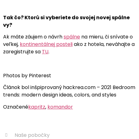
Tak čo? Ktorú si vyberiete do svojej novej spálne
vy?
Ak máte záujem o návrh
spálne
na mieru, či snívate o
veľkej,
kontinentálnej posteli
ako z hotela, neváhajte a
zaregistrujte sa
TU
.
Photos by Pinterest
Článok bol inšpiprovaný hackrea.com – 2021 Bedroom
trends: modern design ideas, colors, and styles
Označené
kapritz
,
komandor
Naše pobočky