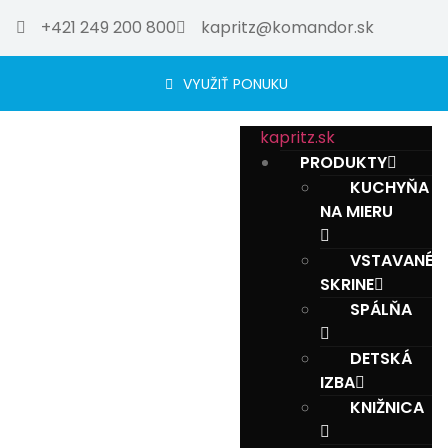
+421 249 200 800
kapritz@komandor.sk
VYUŽIŤ PONUKU
kapritz.sk
PRODUKTY
KUCHYŇA
NA MIERU
VSTAVANÉ
SKRINE
SPÁLŇA
DETSKÁ
IZBA
KNIŽNICA