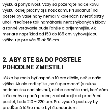
výšku a pohyblivosť. Vždy sa pozerajte na celkovú
výšku ložnej plochy aj s nožičkami. Pri usadnutí na
posteľ by vaše nohy nemali v kolenách zvierať ostrý
uhol. Predídete tak namáhaniu nerozhýbaných kĺbov
a ranné vstávanie bude ľahšie a príjemnejšie. Ak
meriate napríklad od 150 do 185 cm, vyhovujúcou
výškou je pre vás 51 až 58 cm.
2. ABY STE SA DO POSTELE
POHODLNE ZMESTILI
Lôžko by malo byť aspoň o 10 cm dlhšie, než je naša
výška. Ak ale radi spíte „na Supermana“ (s rukou
natiahnutou nad hlavou), alebo nemáte radi, keď Vám
trčia nohy a padá perina, zaobstarajte si predĺženú
posteľ, teda 210 – 220 cm. Pre vysoké postavy by
predĺžené lôžko malo byť štandardom.