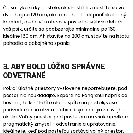
Čo sa týka šírky postele, ak ste štíhli, zmestíte sa vo
dvoch aj na 120 cm, ale ak si chcete dopriať skutočný
komfort, alebo vás občas v posteli navštívia deti, či
váš psík, určite sa poobzerajte minimálne po 160,
ideálne 180 cm. Ak stavíte na 200 cm, stavíte na istotu
pohodlia a pokojného spania.
3. ABY BOLO LÔŽKO SPRÁVNE
ODVETRANÉ
Pokiaľ úložné priestory vyslovene nepotrebujete, pod
posteľ nič neukladajte. Experti na Feng Shui napríklad
hovoria, že keď ležíte alebo spíte na posteli, vaše
podvedomie sa otvorí a absorbuje energiu zo svojho
okolia. Voľný priestor pod posteľou má však aj celkom
pragmatický zmysel – odvetranie a upratovanie.
Ideálne je, keď pod posteľou zostáva voľný priestor,