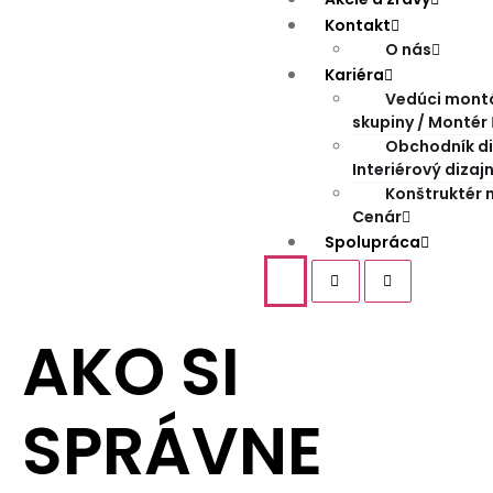
Kontakt
O nás
Kariéra
Vedúci mont
skupiny / Montér
Obchodník di
Interiérový dizaj
Konštruktér 
Cenár
Spolupráca
AKO SI
SPRÁVNE