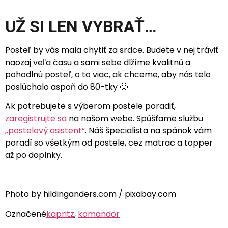
UŽ SI LEN VYBRAŤ…
Posteľ by vás mala chytiť za srdce. Budete v nej tráviť
naozaj veľa času a sami sebe dlžíme kvalitnú a
pohodlnú posteľ, o to viac, ak chceme, aby nás telo
poslúchalo aspoň do 80-tky 🙂
Ak potrebujete s výberom postele poradiť,
zaregistrujte sa
na našom webe. Spúšťame službu
„postelový asistent“
. Náš špecialista na spánok vám
poradí so všetkým od postele, cez matrac a topper
až po doplnky.
Photo by hildinganders.com / pixabay.com
Označené
kapritz
,
komandor