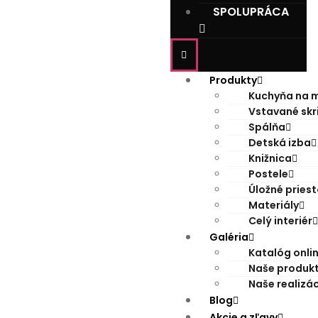
SPOLUPRÁCA
Produkty
Kuchyňa na m
Vstavané skr
Spálňa
Detská izba
Knižnica
Postele
Úložné priest
Materiály
Celý interiér
Galéria
Katalóg onli
Naše produk
Naše realizác
Blog
Akcie a zľavy