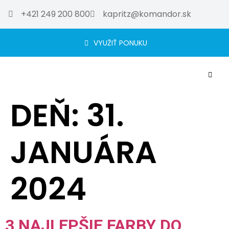
+421 249 200 800
kapritz@komandor.sk
VYUŽIŤ PONUKU
DEŇ:
31.
JANUÁRA
2024
3 NAJLEPŠIE FARBY DO