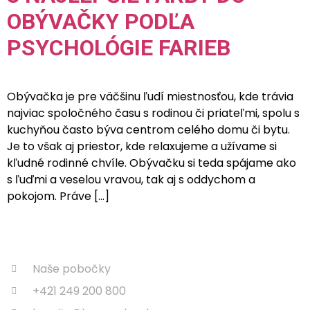
OBÝVAČKY PODĽA
PSYCHOLÓGIE FARIEB
Obývačka je pre väčšinu ľudí miestnosťou, kde trávia
najviac spoločného času s rodinou či priateľmi, spolu s
kuchyňou často býva centrom celého domu či bytu.
Je to však aj priestor, kde relaxujeme a užívame si
kľudné rodinné chvíle. Obývačku si teda spájame ako
s ľuďmi a veselou vravou, tak aj s oddychom a
pokojom. Práve […]
Naše pobočky
+421 249 200 800