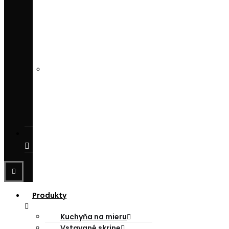
DIZAJNÉR
/
INTERIÉROVÝ
DIZAJNÉR
KONŠTRUKTÉR
NÁBYTKU
/
CENÁR
SPOLUPRÁCA
Produkty
Kuchyňa na mieru
Vstavané skrine