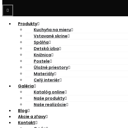
Produkty
Kuchyňa na mieru
Vstavané skrine
Spálňa
Detská izba
Knižnica
Postele
Úložné priestory
Materiály
Celý interiér
Galéria
Katalóg online
Naše produkty
Naše realizácie
Blog
Akcie a zľavy
Kontakt