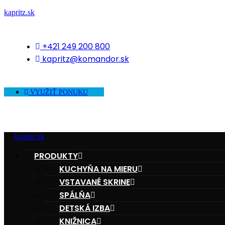
kapritz.sk
+421 249 200 800
kapritz@komandor.sk
VYUŽIŤ PONUKU
kapritz.sk
PRODUKTY
KUCHYŇA NA MIERU
VSTAVANÉ SKRINE
SPÁLŇA
DETSKÁ IZBA
KNIŽNICA