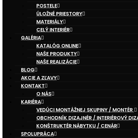
POSTELE
ÚLOŽNÉ PRIESTORY
MATERIÁLY
CELÝ INTERIÉR
GALÉRIA
KATALÓG ONLINE
NAŠE PRODUKTY
NAŠE REALIZÁCIE
BLOG
AKCIE A ZĽAVY
KONTAKT
O NÁS
KARIÉRA
VEDÚCI MONTÁŽNEJ SKUPINY / MONTÉR
OBCHODNÍK DIZAJNÉR / INTERIÉROVÝ DIZ
KONŠTRUKTÉR NÁBYTKU / CENÁR
SPOLUPRÁCA