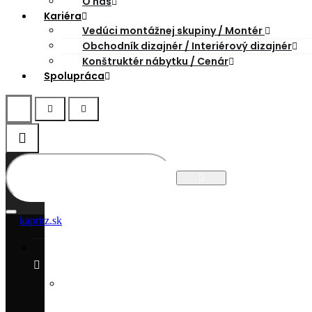
O nás
Kariéra
Vedúci montážnej skupiny / Montér
Obchodník dizajnér / Interiérový dizajnér
Konštruktér nábytku / Cenár
Spolupráca
kapritz.sk
PRODUKTY
KUCHYŇA
NA